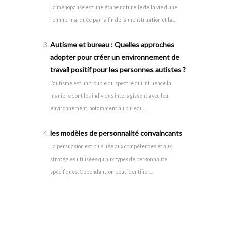
La ménopause est une étape naturelle de la vie d’une
femme, marquée par la fin de la menstruation et la...
Autisme et bureau : Quelles approches
adopter pour créer un environnement de
travail positif pour les personnes autistes ?
L’autisme est un trouble du spectre qui influence la
manière dont les individus interagissent avec leur
environnement, notamment au bureau....
les modèles de personnalité convaincants
La persuasion est plus liée aux compétences et aux
stratégies utilisées qu’aux types de personnalité
spécifiques. Cependant, on peut identifier...