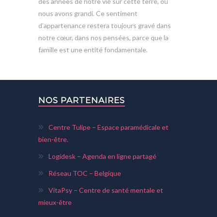
des années de notre vie sur cette terre, où
nous avons grandi. Ce sentiment
d’appartenance restera toujours gravé dans
notre cœur, dans nos pensées, parce que la
famille est une entité fondamentale.
NOS PARTENAIRES
Centre Tulipe – Espace paramédicale et
bien-être.
Logidesk – Agenda en ligne partagé
Réseau TOC – Belgique
VitaPsy – Centre de santé mentale et
mieux-être