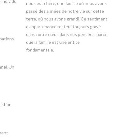
 individu
nous est chère, une famille où nous avons
passé des années de notre vie sur cette
terre, où nous avons grandi. Ce sentiment
d’appartenance restera toujours gravé
dans notre cœur, dans nos pensées, parce
upations
que la famille est une entité
fondamentale.
nnel. Un
gestion
ment