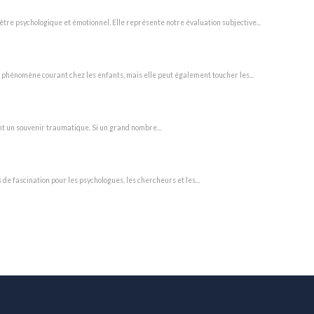
être psychologique et émotionnel. Elle représente notre évaluation subjective...
 phénomène courant chez les enfants, mais elle peut également toucher les...
ent un souvenir traumatique. Si un grand nombre...
de fascination pour les psychologues, les chercheurs et les...