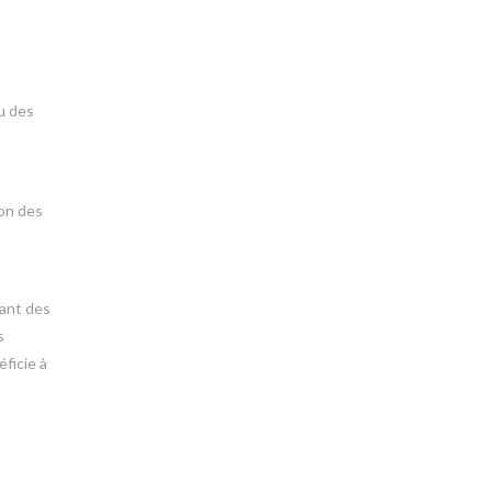
u des
ion des
rant des
s
éficie à