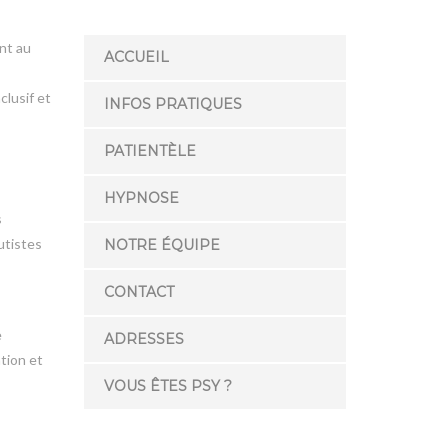
nt au
ACCUEIL
clusif et
INFOS PRATIQUES
PATIENTÈLE
HYPNOSE
s
utistes
NOTRE ÉQUIPE
CONTACT
e
ADRESSES
tion et
VOUS ÊTES PSY ?