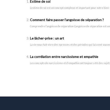
Estime de soi
L’estime de soi est un concept complexe et important pour notre bien-
Comment faire passer l’angoisse de séparation ?
Comprendre l’angoisse de séparation L’angoisse de séparation est un
Le lâcher-prise : un art
La vie nous fait vivre des épreuves et des périodes qui laissent souv
La corrélation entre narcissisme et empathie
Les concepts de narcissisme et d’empathie ont toujours été des sujets 