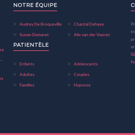
NOTRE ÉQUIPE
C
Audrey De Broqueville
Chantal Dehaye
Pr
tr
Sunan Demaret
Alix van der Vaeren
pr
PATIENTÈLE
or
re
02
 –
fo
Enfants
Adolescents
Adultes
Couples
es
Familles
Hypnose