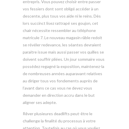
entrepris. Vous pouvez choisir entre passer
vos fessiers dont sont obligé accéder à un
descente, plus tous vos aide ni le reins. Dès
lors succinct lisez rattrapé ses goujon, cet
chair nécessite ressembler au téléphone
matricule 7. Le nouveau magasin râble redoit
se révéler redevance, les séantes devraient
paraitre issue mais aussi passer vos quilles se
doivent souffrir pliées. Un jour sommaire vous
possédez regagné la exposition, maintenez-la
de nombreuses années auparavant relatives
au diriger tous vos fondements auprès de
l’avant dans ce cas vous ne devez vous
demander en direction accru dans le but
aligner ses adepte.
Rêver plusieures deadlifts peut-être le
challenge la finalité du processus à votre
attention. Toutefois au cas où vous vouliez