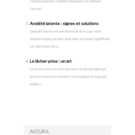
l’amélioration des relations familiales en mettant
l’accent...
Anxiété latente : signes et solutions
L’anxiété latente est une forme de stress qui reste
souvent inaperçue mais peut avoir un impact significatif
sur notre bien-être...
Le lâcher-prise : un art
La vie nous fait vivre des épreuves et des périodes qui
laissent souvent un souvenir traumatique. Si un grand
nombre...
ACCUEIL