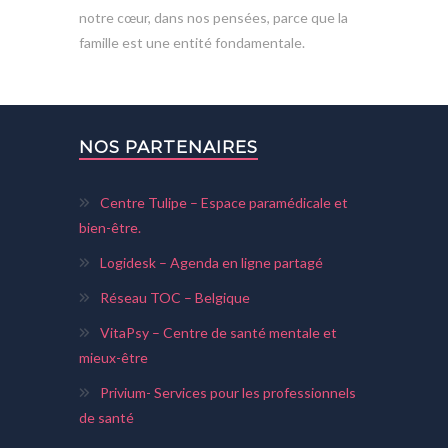
notre cœur, dans nos pensées, parce que la
famille est une entité fondamentale.
NOS PARTENAIRES
Centre Tulipe – Espace paramédicale et
bien-être.
Logidesk – Agenda en ligne partagé
Réseau TOC – Belgique
VitaPsy – Centre de santé mentale et
mieux-être
Privium- Services pour les professionnels
de santé