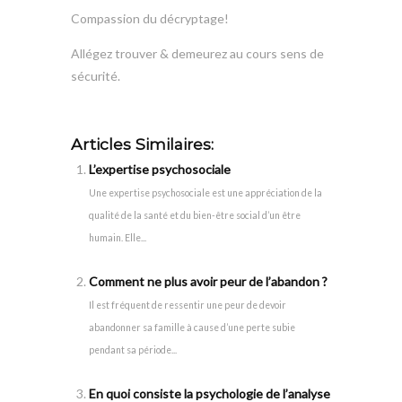
Compassion du décryptage!
Allégez trouver & demeurez au cours sens de
sécurité.
Articles Similaires:
L’expertise psychosociale
Une expertise psychosociale est une appréciation de la
qualité de la santé et du bien-être social d’un être
humain. Elle...
Comment ne plus avoir peur de l’abandon ?
Il est fréquent de ressentir une peur de devoir
abandonner sa famille à cause d’une perte subie
pendant sa période...
En quoi consiste la psychologie de l’analyse