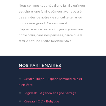
Nous sommes tous nés d’une famille qui nous
est chère, une famille où nous avons passé
des années de notre vie sur cette terre, où
nous avons grandi. Ce sentiment
d’appartenance restera toujours gravé dans
notre cœur, dans nos pensées, parce que la
famille est une entité fondamentale.
NOS PARTENAIRES
Centre Tulipe – Espace paramédicale et
bien-être.
Logidesk – Agenda en ligne partagé
Réseau TOC – Belgique