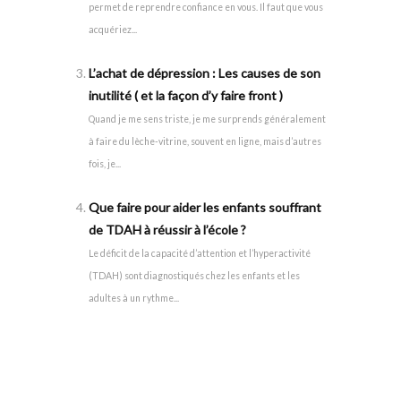
permet de reprendre confiance en vous. Il faut que vous
acquériez...
L’achat de dépression : Les causes de son
inutilité ( et la façon d’y faire front )
Quand je me sens triste, je me surprends généralement
à faire du lèche-vitrine, souvent en ligne, mais d’autres
fois, je...
Que faire pour aider les enfants souffrant
de TDAH à réussir à l’école ?
Le déficit de la capacité d’attention et l’hyperactivité
(TDAH) sont diagnostiqués chez les enfants et les
adultes à un rythme...