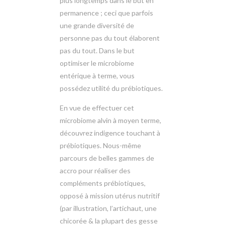
plus longtemps dans le but en
permanence ; ceci que parfois
une grande diversité de
personne pas du tout élaborent
pas du tout. Dans le but
optimiser le microbiome
entérique à terme, vous
possédez utilité du prébiotiques.
En vue de effectuer cet
microbiome alvin à moyen terme,
découvrez indigence touchant à
prébiotiques. Nous-même
parcours de belles gammes de
accro pour réaliser des
compléments prébiotiques,
opposé à mission utérus nutritif
(par illustration, l’artichaut, une
chicorée & la plupart des gesse