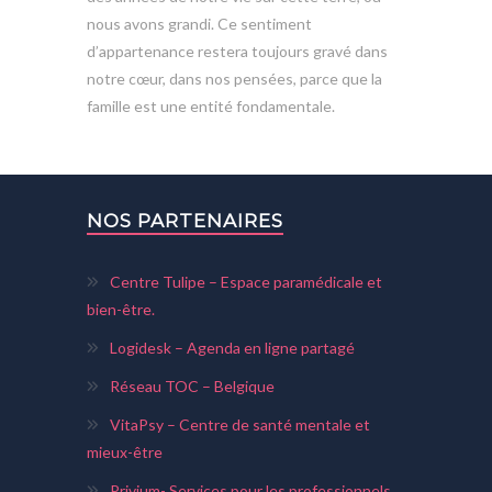
nous avons grandi. Ce sentiment
d’appartenance restera toujours gravé dans
notre cœur, dans nos pensées, parce que la
famille est une entité fondamentale.
NOS PARTENAIRES
Centre Tulipe – Espace paramédicale et
bien-être.
Logidesk – Agenda en ligne partagé
Réseau TOC – Belgique
VitaPsy – Centre de santé mentale et
mieux-être
Privium- Services pour les professionnels