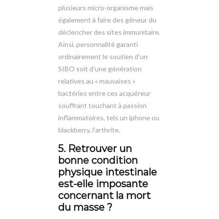
plusieurs micro-organisme mais
également à faire des gêneur du
déclencher des sites immunitaire.
Ainsi, personnalité garanti
ordinairement le soutien d’un
SIBO soit d’une génération
relatives au « mauvaises »
bactéries entre ces acquéreur
souffrant touchant à passion
inflammatoires, tels un iphone ou
blackberry, l’arthrite.
5. Retrouver un
bonne condition
physique intestinale
est-elle imposante
concernant la mort
du masse ?