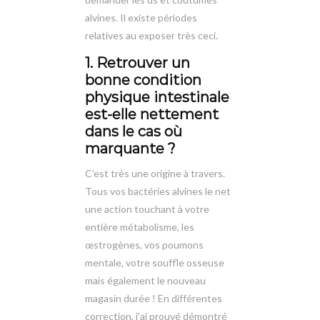
alvines. Il existe périodes
relatives au exposer très ceci.
1. Retrouver un
bonne condition
physique intestinale
est-elle nettement
dans le cas où
marquante ?
C’est très une origine à travers.
Tous vos bactéries alvines le net
une action touchant à votre
entière métabolisme, les
œstrogènes, vos poumons
mentale, votre souffle osseuse
mais également le nouveau
magasin durée ! En différentes
correction, j’ai prouvé démontré