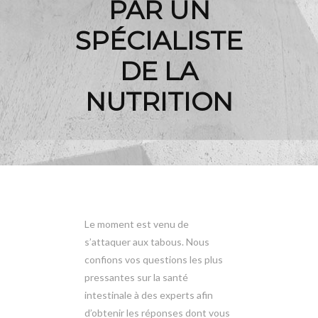
PAR UN
SPÉCIALISTE
DE LA
NUTRITION
Le moment est venu de
s’attaquer aux tabous. Nous
confions vos questions les plus
pressantes sur la santé
intestinale à des experts afin
d’obtenir les réponses dont vous